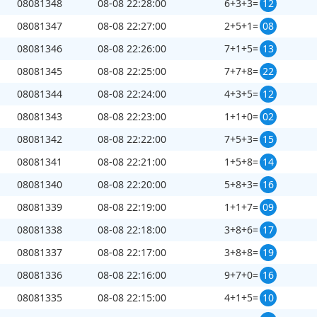
08081348
08-08 22:28:00
6+3+3=
12
08081347
08-08 22:27:00
2+5+1=
08
08081346
08-08 22:26:00
7+1+5=
13
08081345
08-08 22:25:00
7+7+8=
22
08081344
08-08 22:24:00
4+3+5=
12
08081343
08-08 22:23:00
1+1+0=
02
08081342
08-08 22:22:00
7+5+3=
15
08081341
08-08 22:21:00
1+5+8=
14
08081340
08-08 22:20:00
5+8+3=
16
08081339
08-08 22:19:00
1+1+7=
09
08081338
08-08 22:18:00
3+8+6=
17
08081337
08-08 22:17:00
3+8+8=
19
08081336
08-08 22:16:00
9+7+0=
16
08081335
08-08 22:15:00
4+1+5=
10