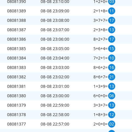
08081390
08-08 23:10:00
1+2+0=
03
08081389
08-08 23:09:00
2+1+8=
11
刷新
截止第
8081431
期开奖：
42
秒
08081388
08-08 23:08:00
3+7+7=
17
08081387
08-08 23:07:00
2+3+8=
13
08081386
08-08 23:06:00
8+2+7=
17
08081385
08-08 23:05:00
5+6+4=
15
08081384
08-08 23:04:00
7+2+1=
10
08081383
08-08 23:03:00
8+6+2=
16
08081382
08-08 23:02:00
8+6+7=
21
08081381
08-08 23:01:00
1+3+9=
13
08081380
08-08 23:00:00
6+0+0=
06
08081379
08-08 22:59:00
3+3+7=
13
08081378
08-08 22:58:00
1+8+3=
12
08081377
08-08 22:57:00
2+0+0=
02