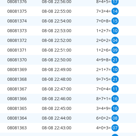
08081376
08-08 22:56:00
8+4+5=
17
08081375
08-08 22:55:00
7+3+4=
14
08081374
08-08 22:54:00
7+0+8=
15
08081373
08-08 22:53:00
1+2+7=
10
08081372
08-08 22:52:00
2+0+2=
04
08081371
08-08 22:51:00
1+2+6=
09
08081370
08-08 22:50:00
4+9+8=
21
08081369
08-08 22:49:00
2+1+7=
10
08081368
08-08 22:48:00
9+7+5=
21
08081367
08-08 22:47:00
7+0+4=
11
08081366
08-08 22:46:00
8+7+1=
16
08081365
08-08 22:45:00
3+4+9=
16
08081364
08-08 22:44:00
6+0+2=
08
08081363
08-08 22:43:00
4+0+3=
07