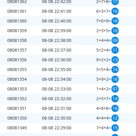
08081362
08-08 22:42:00
2+7+8=
17
08081361
08-08 22:41:00
6+3+7=
16
08081360
08-08 22:40:00
7+0+9=
16
08081359
08-08 22:39:00
2+3+5=
10
08081358
08-08 22:38:00
1+4+4=
09
08081357
08-08 22:37:00
5+2+4=
11
08081356
08-08 22:36:00
9+2+2=
13
08081355
08-08 22:35:00
5+5+4=
14
08081354
08-08 22:34:00
5+9+2=
16
08081353
08-08 22:33:00
1+4+2=
07
08081352
08-08 22:32:00
2+5+7=
14
08081351
08-08 22:31:00
4+8+6=
18
08081350
08-08 22:30:00
4+4+4=
12
08081349
08-08 22:29:00
7+4+4=
15